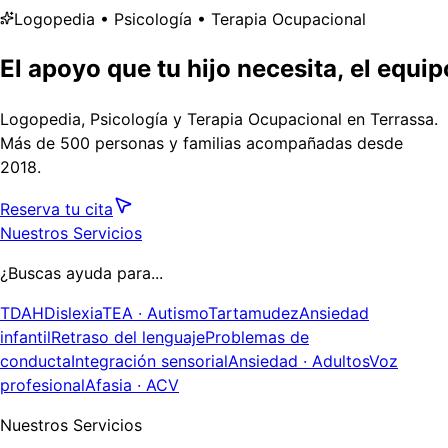
Logopedia • Psicología • Terapia Ocupacional
El
apoyo
que
tu
hijo
necesita,
el
equip
Logopedia, Psicología y Terapia Ocupacional en Terrassa.
Más de
500
personas y familias acompañadas desde
2018.
Reserva tu cita
Nuestros Servicios
¿Buscas ayuda para...
TDAH
Dislexia
TEA · Autismo
Tartamudez
Ansiedad
infantil
Retraso del lenguaje
Problemas de
conducta
Integración sensorial
Ansiedad · Adultos
Voz
profesional
Afasia · ACV
Nuestros Servicios